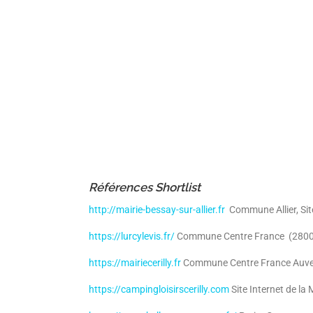
Références Shortlist
http://mairie-bessay-sur-allier.fr
Commune Allier, Sit
https://lurcylevis.fr/
Commune Centre France (2800 h
https://mairiecerilly.fr
Commune Centre France Auverg
https://campingloisirscerilly.com
Site Internet de la