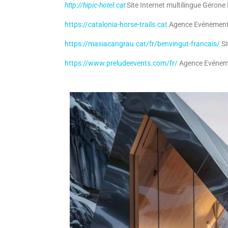
http://hipic-hotel.cat
Site Internet multilingue Gérone
https://catalonia-horse-trails.cat
Agence Evénementie
https://masiacangrau.cat/fr/benvingut-francais/
Si
https://www.preludeevents.com/fr/
Agence Evénemen