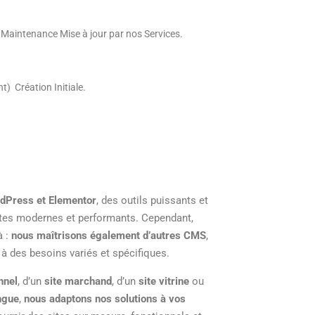
)
Maintenance Mise à jour par nos Services.
ent)
Création Initiale.
rdPress et Elementor
, des outils puissants et
sites modernes et performants. Cependant,
à :
nous maîtrisons également d’autres CMS
,
à des besoins variés et spécifiques.
onnel
, d’un
site marchand
, d’un
site vitrine
ou
ngue
,
nous adaptons nos solutions à vos