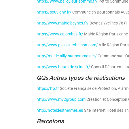
https://www.belloy-sur-somme.fr/
Petite Commune d
https://souvigny.fr/
Commune en Bourbonnais Auverg
http://www.mairie-beynes.fr/
Beynes Yvelines 78 (1
https://www.colombes.fr/
Mairie Région Parisienne
http://www.plessis-robinson.com/
Ville Région Pari
http://mairie-ailly-sur-somme.net/
Commune sur l’O
http://www.hauts-de-seine.fr/
Conseil Départementa
QQs Autres types de réalisations
https://tfp.fr
Société Française de Protection, Alarm
http://www.mv2group.com
Création et Conception 
http://hoteldesthermes.eu
Site Internet Hotel des 
Barcelona